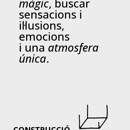
màgic
, buscar
sensacions i
il·lusions,
emocions
i una
atmosfera
única
.
CONSTRUCCIÓ